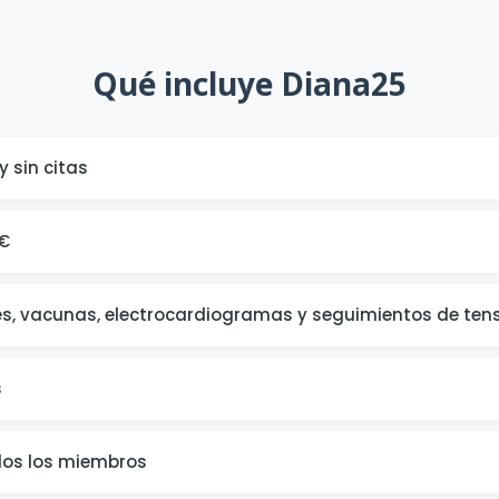
Qué incluye Diana25
y sin citas
4€
les, vacunas, electrocardiogramas y seguimientos de tens
s
os los miembros