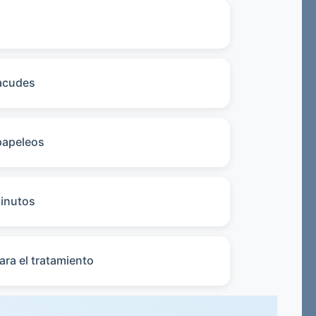
 acudes
 papeleos
minutos
ara el tratamiento