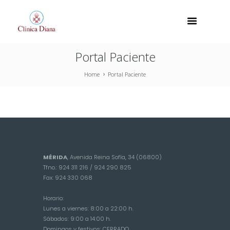
Portal Paciente
Home
Portal Paciente
MÉRIDA
, Avenida Reina Sofía, 34 (06800)
Tfno.: 924 311 216 / 924 290 825
Fax: 924 330 068
Horario:
Lunes a viernes: 8:00 a 22:00 h.
Sábados: 9:00 a 14:00 h.
Domingos y festivos: CERRADO