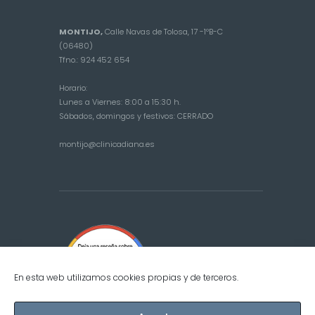
MONTIJO,
Calle Navas de Tolosa, 17 -1ºB-C
(06480)
Tfno.: 924 452 654
Horario:
Lunes a Viernes: 8:00 a 15:30 h.
Sábados, domingos y festivos: CERRADO
montijo@clinicadiana.es
En esta web utilizamos cookies propias y de terceros.