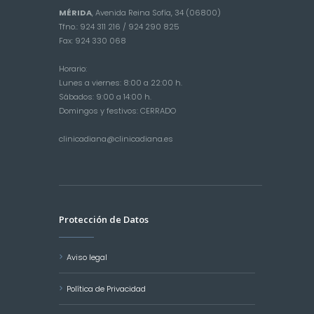
MÉRIDA
, Avenida Reina Sofía, 34 (06800)
Tfno.: 924 311 216 / 924 290 825
Fax: 924 330 068
Horario:
Lunes a viernes: 8:00 a 22:00 h.
Sábados: 9:00 a 14:00 h.
Domingos y festivos: CERRADO
clinicadiana@clinicadiana.es
Protección de Datos
Aviso legal
Política de Privacidad