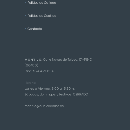
Política de Calidad
Política de Cookies
Contacto
MONTIJO,
Calle Navas de Tolosa, 17 -1ºB-C
(06480)
Tfno.: 924 452 654
Horario:
Lunes a Viernes: 8:00 a 15:30 h.
Sábados, domingos y festivos: CERRADO
montijo@clinicadiana.es